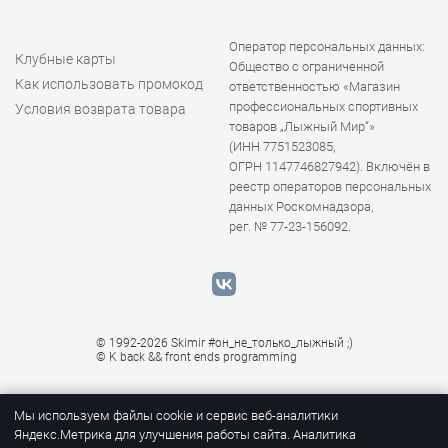
Оператор персональных данных:
Клубные карты
Общество с ограниченной
Как использовать промокод
ответственностью «Магазин
профессиональных спортивных
Условия возврата товара
товаров „Лыжный Мир“»
(ИНН 7751523085,
ОГРН 1147746827942). Включён в
реестр операторов персональных
данных Роскомнадзора,
рег. № 77-23-156092.
© 1992-2026 Skimir #он_не_только_лыжный ;)
© K
back && front ends programming
Мы используем файлы cookie и сервис веб-аналитики
Яндекс.Метрика для улучшения работы сайта. Аналитика