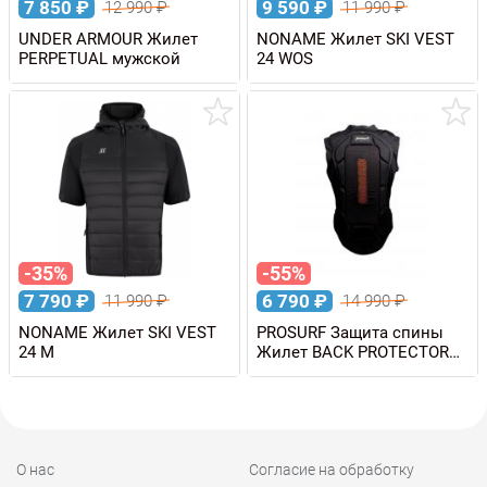
7 850
₽
9 590
₽
12 990
₽
11 990
₽
UNDER ARMOUR Жилет
NONAME Жилет SKI VEST
PERPETUAL мужской
24 WOS
-35%
-55%
7 790
₽
6 790
₽
11 990
₽
14 990
₽
NONAME Жилет SKI VEST
PROSURF Защита спины
24 M
Жилет BACK PROTECTOR
VEST D30 для горных лыж
и сноуборда
О нас
Согласие на обработку