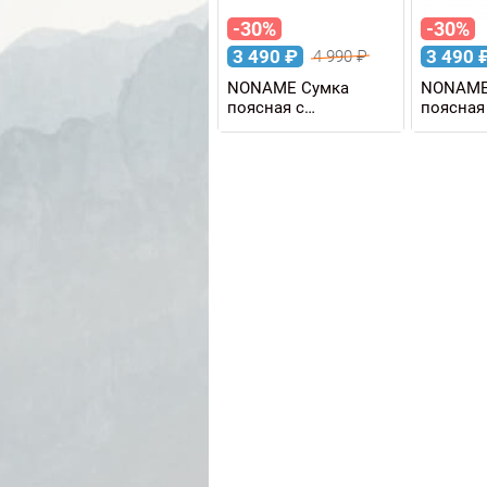
-30%
-30%
3 490
₽
3 490
4 990
₽
NONAME Сумка
NONAME
поясная с
поясная
термобаком
термоба
NONAME THERMO
NONAME
BELT 1 л
BELT 1 л