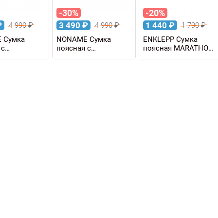
-30%
-20%
₽
3 490
₽
1 440
₽
4 990
₽
4 990
₽
1 790
₽
 Сумка
NONAME Сумка
ENKLEPP Сумка
 с
поясная с
поясная MARATHON
ком
термобаком
WAIST BAG
 THERMO
NONAME THERMO
BELT 1 л