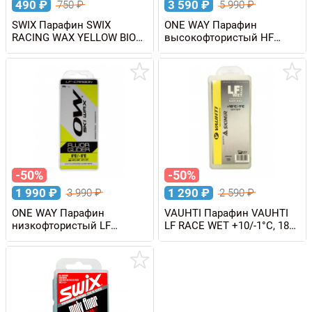
490
₽
3 590
₽
750
₽
5 990
₽
SWIX Парафин SWIX
ONE WAY Парафин
RACING WAX YELLOW BIO
высокофтористый HF
+10/-2 C, 60 г
PREMIO BLACK DIRTY SNOW
0/-6 C, 100 г
-50%
-50%
1 990
₽
1 290
₽
3 990
₽
2 590
₽
ONE WAY Парафин
VAUHTI Парафин VAUHTI
низкофтористый LF
LF RACE WET +10/-1°C, 180
CARBON YELLOW 0/-6°C,
г
180 г