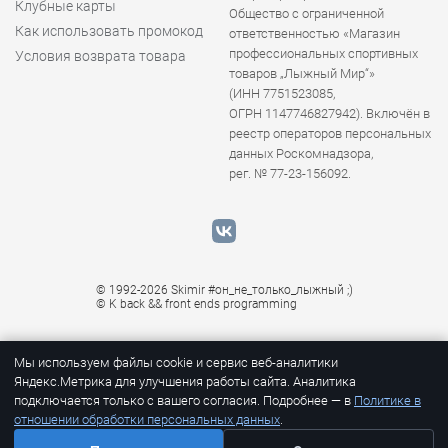
Клубные карты
Общество с ограниченной
Как использовать промокод
ответственностью «Магазин
профессиональных спортивных
Условия возврата товара
товаров „Лыжный Мир“»
(ИНН 7751523085,
ОГРН 1147746827942). Включён в
реестр операторов персональных
данных Роскомнадзора,
рег. № 77-23-156092.
© 1992-2026 Skimir #он_не_только_лыжный ;)
© K
back && front ends programming
Мы используем файлы cookie и сервис веб-аналитики
Яндекс.Метрика для улучшения работы сайта. Аналитика
подключается только с вашего согласия. Подробнее — в
Политике в
отношении обработки персональных данных
.