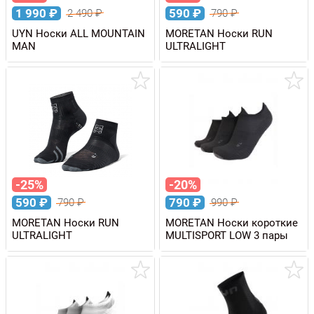
1 990
₽
590
₽
2 490
₽
790
₽
UYN Носки ALL MOUNTAIN
MORETAN Носки RUN
MAN
ULTRALIGHT
-25%
-20%
590
₽
790
₽
790
₽
990
₽
MORETAN Носки RUN
MORETAN Носки короткие
ULTRALIGHT
MULTISPORT LOW 3 пары