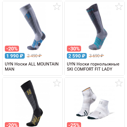
-20%
-30%
1 990
₽
2 590
₽
2 490
₽
3 690
₽
UYN Носки ALL MOUNTAIN
UYN Носки горнолыжные
MAN
SKI COMFORT FIT LADY
-20%
-25%