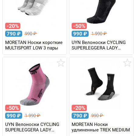
-20%
-50%
790
₽
990
₽
990
₽
1 990
₽
MORETAN Носки короткие
UYN Велоноски CYCLING
MULTISPORT LOW 3 пары
SUPERLEGGERA LADY
женские
-50%
-20%
990
₽
790
₽
1 990
₽
990
₽
UYN Велоноски CYCLING
MORETAN Носки
SUPERLEGGERA LADY
удлиненные TREK MEDIUM
женские