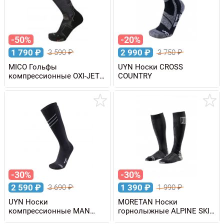
-50%
-20%
1 790
₽
2 990
₽
3 590
₽
3 750
₽
MICO Гольфы
UYN Носки CROSS
компрессионные OXI-JET
COUNTRY
COMPRESSION NATURAL
MERINO SKI SOCKS
-30%
-30%
2 590
₽
1 390
₽
3 690
₽
1 990
₽
UYN Носки
MORETAN Носки
компрессионные MAN
горнолыжные ALPINE SKI
RACE SHAPE
GRIP PRO