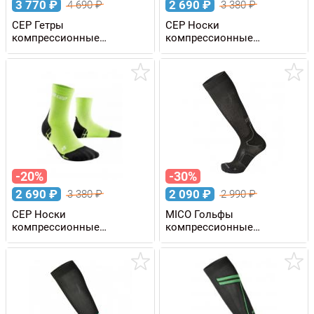
3 770
₽
2 690
₽
4 690
₽
3 380
₽
CEP Гетры
CEP Носки
компрессионные
компрессионные
REFLECTIVE W женские
ULTRALIGHT мужские
-20%
-30%
2 690
₽
2 090
₽
3 380
₽
2 990
₽
CEP Носки
MICO Гольфы
компрессионные
компрессионные
ULTRALIGHT мужские
COMPRESSION OXI-JET