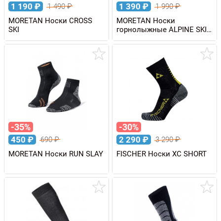
1 190
₽
1 390
₽
1 490
₽
1 990
₽
MORETAN Носки CROSS
MORETAN Носки
SKI
горнолыжные ALPINE SKI
EMBOSSOM
-35%
-30%
450
₽
2 290
₽
690
₽
3 290
₽
MORETAN Носки RUN SLAY
FISCHER Носки XC SHORT