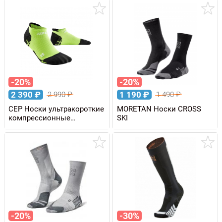
-20%
-20%
2 390
₽
1 190
₽
2 990
₽
1 490
₽
CEP Носки ультракороткие
MORETAN Носки CROSS
компрессионные
SKI
ULTRALIGHT мужские
-20%
-30%