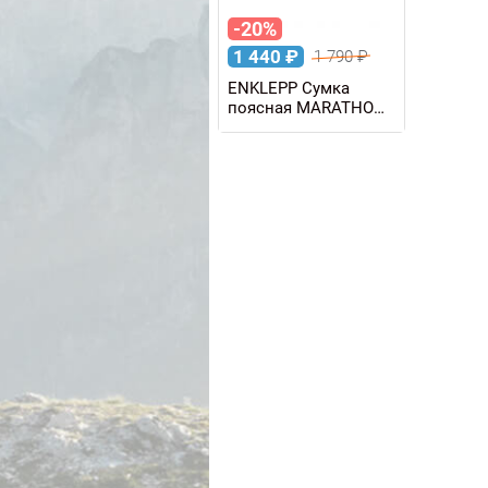
-20%
1 440
₽
1 790
₽
ENKLEPP Сумка
поясная MARATHON
WAIST BAG