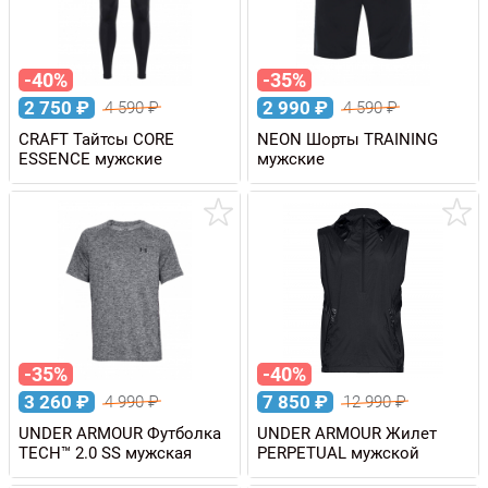
-40%
-35%
2 750
₽
2 990
₽
4 590
₽
4 590
₽
CRAFT Тайтсы CORE
NEON Шорты TRAINING
ESSENCE мужские
мужские
-35%
-40%
3 260
₽
7 850
₽
4 990
₽
12 990
₽
UNDER ARMOUR Футболка
UNDER ARMOUR Жилет
TECH™ 2.0 SS мужская
PERPETUAL мужской