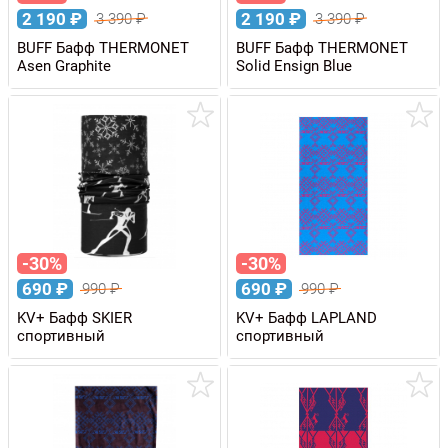
2 190
₽
2 190
₽
3 390
₽
3 390
₽
BUFF Бафф THERMONET
BUFF Бафф THERMONET
Asen Graphite
Solid Ensign Blue
-30%
-30%
690
₽
690
₽
990
₽
990
₽
KV+ Бафф SKIER
KV+ Бафф LAPLAND
спортивный
спортивный