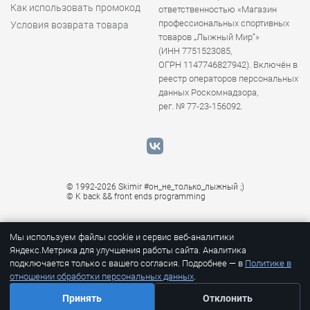
Как использовать промокод
ответственностью «Магазин
профессиональных спортивных
Условия возврата товара
товаров „Лыжный Мир“»
(ИНН 7751523085,
ОГРН 1147746827942). Включён в
реестр операторов персональных
данных Роскомнадзора,
рег. № 77-23-156092.
© 1992-2026 Skimir #он_не_только_лыжный ;)
© K
back && front ends programming
Мы используем файлы cookie и сервис веб-аналитики
Яндекс.Метрика для улучшения работы сайта. Аналитика
подключается только с вашего согласия. Подробнее — в
Политике в
отношении обработки персональных данных
.
Принять
Отклонить