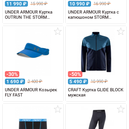
11 990
₽
10 990
₽
15 990
₽
16 990
₽
UNDER ARMOUR Куртка
UNDER ARMOUR Куртка с
OUTRUN THE STORM
капюшоном STORM
JACKET мужская
FOREFRONT RAIN WP
10K/10K мужская
-30%
-50%
1 690
₽
5 490
₽
2 400
₽
10 990
₽
UNDER ARMOUR Козырек
CRAFT Куртка GLIDE BLOCK
FLY FAST
мужская