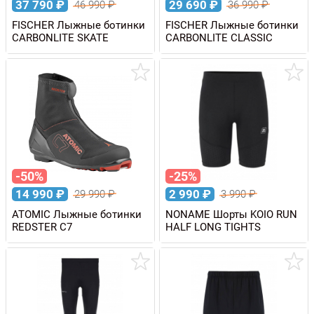
37 790
₽
29 690
₽
46 990
₽
36 990
₽
FISCHER Лыжные ботинки
FISCHER Лыжные ботинки
CARBONLITE SKATE
CARBONLITE CLASSIC
-50%
-25%
14 990
₽
2 990
₽
29 990
₽
3 990
₽
ATOMIC Лыжные ботинки
NONAME Шорты KOIO RUN
REDSTER C7
HALF LONG TIGHTS