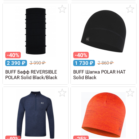
-40%
-40%
2 390
₽
1 730
₽
3 990
₽
2 860
₽
BUFF Бафф REVERSIBLE
BUFF Шапка POLAR HAT
POLAR Solid Black/Black
Solid Black
-40%
-25%