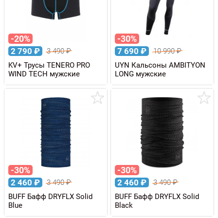
-20%
-30%
2 790
₽
7 690
₽
3 490
₽
10 990
₽
KV+ Трусы TENERO PRO
UYN Кальсоны AMBITYON
WIND TECH мужские
LONG мужские
-30%
-30%
2 460
₽
2 460
₽
3 490
₽
3 490
₽
BUFF Бафф DRYFLX Solid
BUFF Бафф DRYFLX Solid
Blue
Black