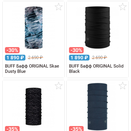
-30%
-30%
1 890
₽
1 890
₽
2 690
₽
2 690
₽
BUFF Бафф ORIGINAL Skae
BUFF Бафф ORIGINAL Solid
Dusty Blue
Black
-35%
-35%