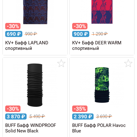
-30%
-30%
690
₽
900
₽
990
₽
1 290
₽
KV+ Бафф LAPLAND
KV+ Бафф DEER WARM
спортивный
спортивный
-30%
-35%
3 870
₽
2 390
₽
5 490
₽
3 690
₽
BUFF Бафф WINDPROOF
BUFF Бафф POLAR Havoc
Solid New Black
Blue