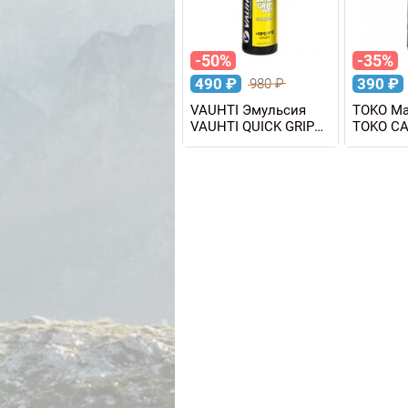
-50%
-35%
490
₽
390
₽
980
₽
VAUHTI Эмульсия
TOKO Ма
VAUHTI QUICK GRIP
TOKO C
WET +10/-1°C, 80 мл
KLISTER
70 мл