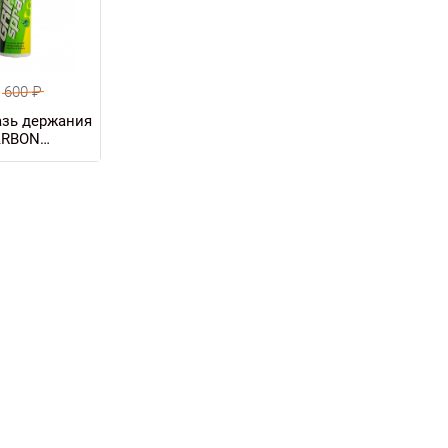
600
₽
зь держания
ARBON
 GRIP GREEN,