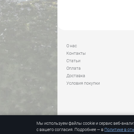
О нас
Контакты
Статьи
Оплата
Доставка
Условия покупки
Мы используем файлы cookie и сервис веб-анали
© 1992-2026 Skimir #он_не_только_лыж
с вашего согласия. Подробнее — в
Политике в от
© K
back && front ends programming