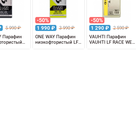
-50%
-50%
₽
1 990
₽
1 290
₽
5 990
₽
3 990
₽
2 590
₽
Y Парафин
ONE WAY Парафин
VAUHTI Парафин
фтористый
низкофтористый LF
VAUHTI LF RACE WET
IO BLACK
CARBON YELLOW
+10/-1°C, 180 г
OW 0/-6 C,
0/-6°C, 180 г