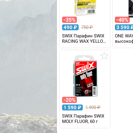
-35%
-40%
490
₽
3 590
750
₽
SWIX Парафин SWIX
ONE WA
RACING WAX YELLOW
высоко
BIO +10/-2 C, 60 г
HF PREM
DIRTY SN
100 г
-20%
1 590
₽
1 990
₽
SWIX Парафин SWIX
MOLY FLUOR, 60 г