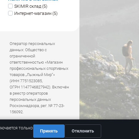
SKIMIR склад (5)
Интернет-магазин (5)
Оператор персональных
данных: Общество с
ограниченной
ответственностью «Магазин
профессиональных спортивных
товаров „Лыжный Мир“»
(ИНН 7751523085,
ОГРН 1147746827942). Включён
в реестр операторов
персональных данных
Роскомнадзора, рег. № 77-23-
156092.
лючается только
Принять
Отклонить