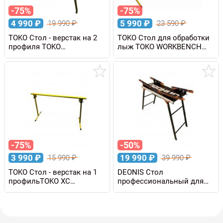
-75%
-75%
4 990
₽
5 990
₽
19 990
₽
23 590
₽
TOKO Стол - верстак на 2
TOKO Стол для обработки
профиля TOKO
лыж TOKO WORKBENCH
WORKBENCH 110 х 50 см,
EXPRESS 110 х 25 см,
уценка
уценка
-75%
-50%
3 990
₽
19 990
₽
15 990
₽
39 990
₽
TOKO Стол - верстак на 1
DEONIS Стол
профильTOKO XC
профессиональный для
WORKBENCH EXPRESS
обработки лыж, уценка
Large 120 см, уценка