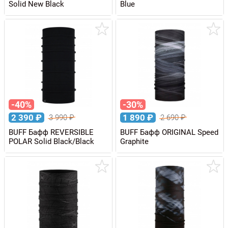
Solid New Black
Blue
-40%
-30%
2 390
₽
1 890
₽
3 990
₽
2 690
₽
BUFF Бафф REVERSIBLE
BUFF Бафф ORIGINAL Speed
POLAR Solid Black/Black
Graphite