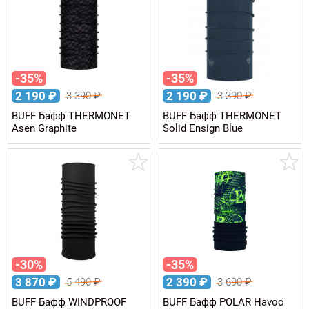
-35%
-35%
2 190
₽
2 190
₽
3 390
₽
3 390
₽
BUFF Бафф THERMONET
BUFF Бафф THERMONET
Asen Graphite
Solid Ensign Blue
-30%
-35%
3 870
₽
2 390
₽
5 490
₽
3 690
₽
BUFF Бафф WINDPROOF
BUFF Бафф POLAR Havoc