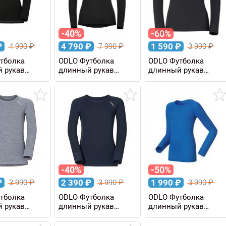
-40%
-60%
₽
4 790
₽
1 590
₽
4 990
₽
7 990
₽
3 990
₽
тболка
ODLO Футболка
ODLO Футболка
 рукав
длинный рукав
длинный рукав
X-WARM Eco
ACTIVE WARM Eco
ACTIVE WARM для
ская
женская
девочек
-40%
-50%
₽
2 390
₽
1 990
₽
3 990
₽
3 990
₽
3 990
₽
тболка
ODLO Футболка
ODLO Футболка
 рукав
длинный рукав
длинный рукав
WARM KIDS
ACTIVE WARM KIDS
ACTIVE WARM KIDS
детская
детская