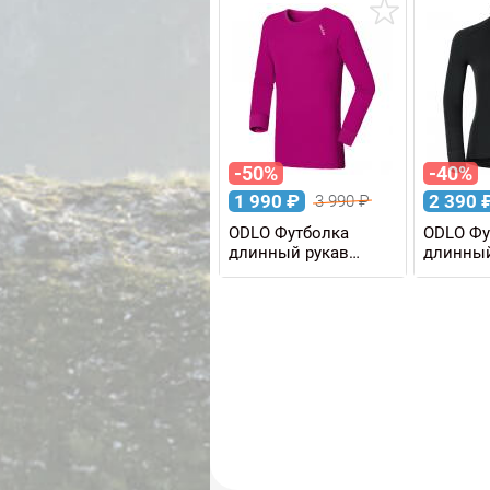
-50%
-40%
1 990
₽
2 390
3 990
₽
ODLO Футболка
ODLO Фу
длинный рукав
длинный
ACTIVE WARM KIDS
ACTIVE 
детская
женская