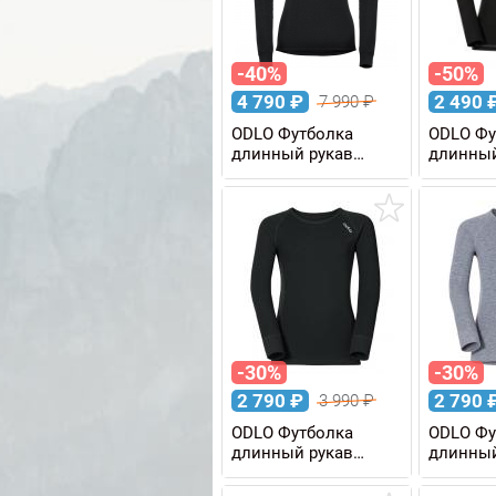
-40%
-50%
4 790
₽
2 490
7 990
₽
ODLO Футболка
ODLO Фу
длинный рукав
длинный
ACTIVE WARM
ACTIVE 
женская
KIDS дет
-30%
-30%
2 790
₽
2 790
3 990
₽
ODLO Футболка
ODLO Фу
длинный рукав
длинный
ACTIVE WARM KIDS
ACTIVE 
детская
детская