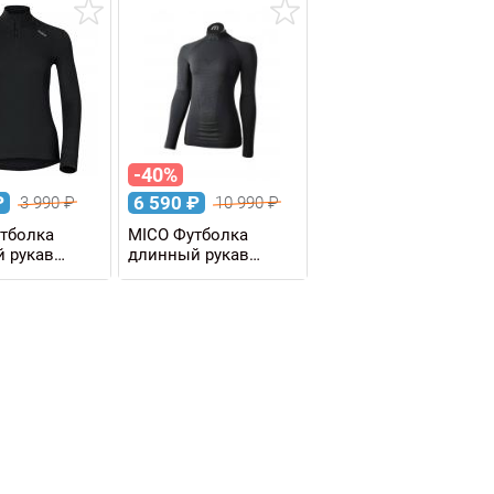
-40%
₽
6 590
₽
3 990
₽
10 990
₽
тболка
MICO Футболка
 рукав
длинный рукав
WARM 1/2 Zip
WARM CONTROL
SKINTECH с воротом,
женская