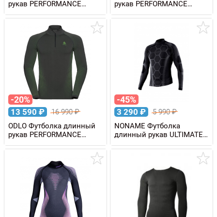
рукав PERFORMANCE
рукав PERFORMANCE
WARM Eco женская
WARM Eco мужская
-20%
-45%
13 590
₽
3 290
₽
16 990
₽
5 990
₽
ODLO Футболка длинный
NONAME Футболка
рукав PERFORMANCE
длинный рукав ULTIMATE
WARM Eco 1/2 Zip мужская
UNDERWEAR SHIRT
унисекс