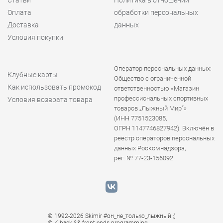
Оплата
обработки персональных
Доставка
данных
Условия покупки
Оператор персональных данных:
Клубные карты
Общество с ограниченной
Как использовать промокод
ответственностью «Магазин
профессиональных спортивных
Условия возврата товара
товаров „Лыжный Мир“»
(ИНН 7751523085,
ОГРН 1147746827942). Включён в
реестр операторов персональных
данных Роскомнадзора,
рег. № 77-23-156092.
© 1992-2026 Skimir #он_не_только_лыжный ;)
© K
back && front ends programming