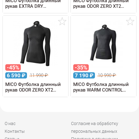
MICO Футболка длинный
MICO Футболка длинный
рукав EXTRA DRY
рукав ODOR ZERO XT2
SKINTECH с воротом,
SKINTECH мужская
женская
-45%
-35%
6 590
₽
7 190
₽
11 990
₽
10 990
₽
MICO Футболка длинный
MICO Футболка длинный
рукав ODOR ZERO XT2
рукав WARM CONTROL
SKINTECH женская
SKINTECH женская
О нас
Согласие на обработку
Контакты
персональных данных
Статьи
Политика в отношении