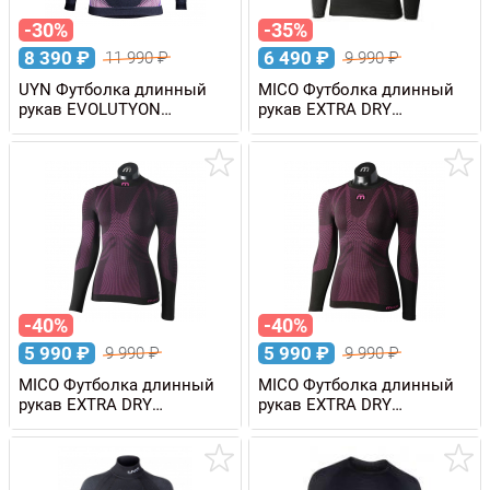
-30%
-35%
8 390
₽
6 490
₽
11 990
₽
9 990
₽
UYN Футболка длинный
MICO Футболка длинный
рукав EVOLUTYON
рукав EXTRA DRY
MELANGE с высоким
SKINTECH мужская
воротом, женская
-40%
-40%
5 990
₽
5 990
₽
9 990
₽
9 990
₽
MICO Футболка длинный
MICO Футболка длинный
рукав EXTRA DRY
рукав EXTRA DRY
SKINTECH с воротом,
SKINTECH женская
женская