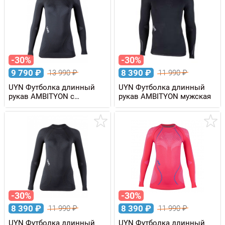
-30%
-30%
9 790
₽
8 390
₽
13 990
₽
11 990
₽
UYN Футболка длинный
UYN Футболка длинный
рукав AMBITYON с
рукав AMBITYON мужская
высоким воротом,
женская
-30%
-30%
8 390
₽
8 390
₽
11 990
₽
11 990
₽
UYN Футболка длинный
UYN Футболка длинный