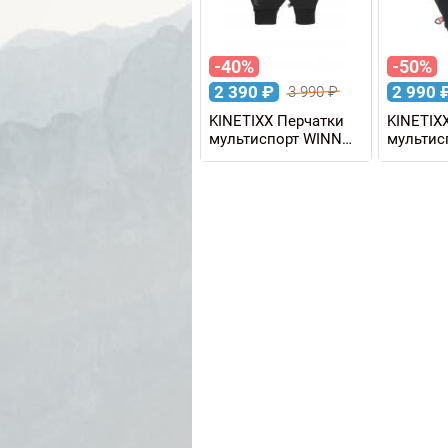
-40%
-50%
2 390
₽
2 990
3 990
₽
KINETIXX Перчатки
KINETIX
мультиспорт WINN
мультис
POLAR Touch
WARM Wi
PrimaLof