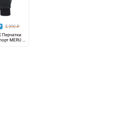
₽
5 990
₽
X Перчатки
порт MERU X-
ndStopper
t