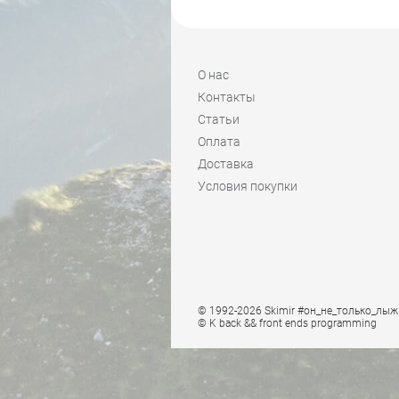
О нас
Контакты
Статьи
Оплата
Доставка
Условия покупки
© 1992-2026 Skimir #он_не_только_лыж
© K
back && front ends programming