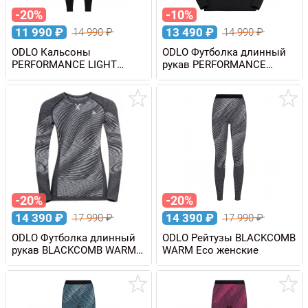
-20%
-10%
11 990
₽
13 490
₽
14 990
₽
14 990
₽
ODLO Кальсоны
ODLO Футболка длинный
PERFORMANCE LIGHT
рукав PERFORMANCE
мужские
LIGHT мужская
-20%
-20%
14 390
₽
14 390
₽
17 990
₽
17 990
₽
ODLO Футболка длинный
ODLO Рейтузы BLACKCOMB
рукав BLACKCOMB WARM
WARM Eco женские
Eco женская