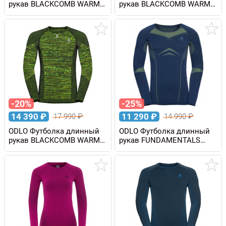
рукав BLACKCOMB WARM
рукав BLACKCOMB WARM
Eco женская
Eco женская
-20%
-25%
14 390
₽
11 290
₽
17 990
₽
14 990
₽
ODLO Футболка длинный
ODLO Футболка длинный
рукав BLACKCOMB WARM
рукав FUNDAMENTALS
Eco мужская
PERFORMANCE WARM
мужская