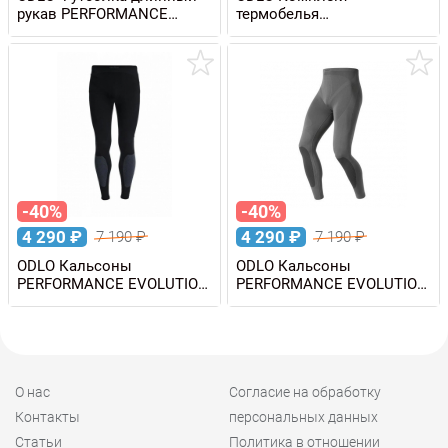
рукав PERFORMANCE
термобелья
WARM Eco 1/2 Zip мужская
FUNDAMENTALS
PERFORMANCE WARM
мужской
-40%
-40%
4 290
₽
4 290
₽
7 190
₽
7 190
₽
ODLO Кальсоны
ODLO Кальсоны
PERFORMANCE EVOLUTION
PERFORMANCE EVOLUTION
WARM мужские
WARM мужские
О нас
Согласие на обработку
Контакты
персональных данных
Статьи
Политика в отношении