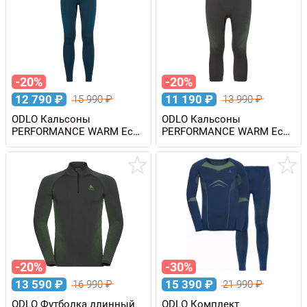
-20%
-20%
12 790
₽
11 190
₽
15 990
₽
13 990
₽
ODLO Кальсоны
ODLO Кальсоны
PERFORMANCE WARM Eco
PERFORMANCE WARM Eco
мужские
3/4 мужские
-20%
-30%
13 590
₽
15 390
₽
16 990
₽
21 990
₽
ODLO Футболка длинный
ODLO Комплект