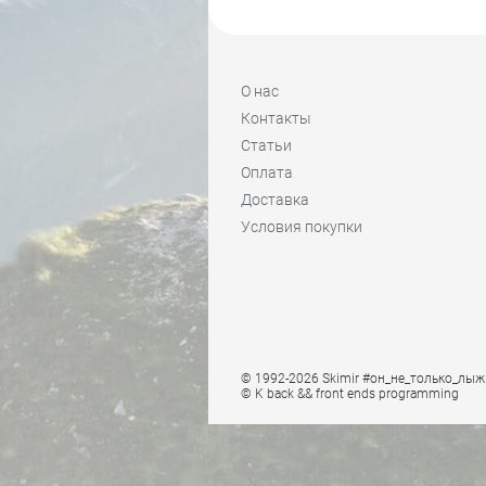
О нас
Контакты
Статьи
Оплата
Доставка
Условия покупки
© 1992-2026 Skimir #он_не_только_лыж
© K
back && front ends programming