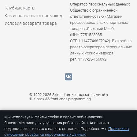
Оператор персональных данных:
Клубные карты
Общество с ограниченной
Как использовать промокод
ответственностью «Магазин
профессиональных спортивных
Условия возврата товара
товаров „Лыжный Мир“»
(ИНН 7751523085,
ОГРН 1147746827942). Включён в
реестр операторов персональных
данных Роскомнадзора,
рег. № 77-23-156092.
© 1992-2026 Skimir #он_не_только_лыжный ;)
© K
back && front ends programming
Мы используем файлы cookie и сервис веб-аналитики
Яндекс.Метрика для улучшения работы сайта. Аналитика
подключается только с вашего согласия. Подробнее — в
Политике в
отношении обработки персональных данных
.