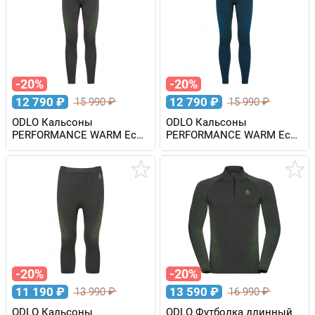
-20%
-20%
12 790
₽
12 790
₽
15 990
₽
15 990
₽
ODLO Кальсоны
ODLO Кальсоны
PERFORMANCE WARM Eco
PERFORMANCE WARM Eco
мужские
мужские
-20%
-20%
11 190
₽
13 590
₽
13 990
₽
16 990
₽
ODLO Кальсоны
ODLO Футболка длинный