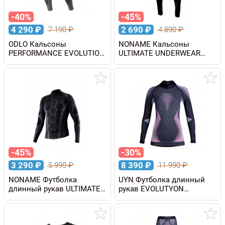
-40%
-45%
4 290
₽
2 690
₽
7 190
₽
4 890
₽
ODLO Кальсоны
NONAME Кальсоны
PERFORMANCE EVOLUTION
ULTIMATE UNDERWEAR
WARM мужские
PANTS унисекс
-45%
-30%
3 290
₽
8 390
₽
5 990
₽
11 990
₽
NONAME Футболка
UYN Футболка длинный
длинный рукав ULTIMATE
рукав EVOLUTYON
UNDERWEAR SHIRT
MELANGE с высоким
унисекс
воротом, женская