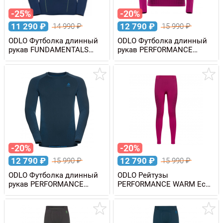
-25%
-20%
11 290
₽
12 790
₽
14 990
₽
15 990
₽
ODLO Футболка длинный
ODLO Футболка длинный
рукав FUNDAMENTALS
рукав PERFORMANCE
PERFORMANCE WARM
WARM Eco женская
мужская
-20%
-20%
12 790
₽
12 790
₽
15 990
₽
15 990
₽
ODLO Футболка длинный
ODLO Рейтузы
рукав PERFORMANCE
PERFORMANCE WARM Eco
WARM Eco мужская
женские