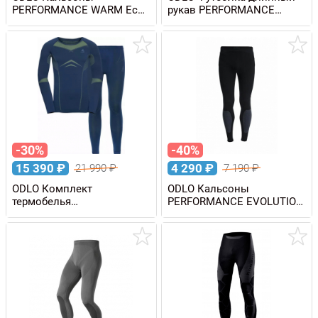
PERFORMANCE WARM Eco
рукав PERFORMANCE
3/4 мужские
WARM Eco 1/2 Zip мужская
-30%
-40%
15 390
₽
4 290
₽
21 990
₽
7 190
₽
ODLO Комплект
ODLO Кальсоны
термобелья
PERFORMANCE EVOLUTION
FUNDAMENTALS
WARM мужские
PERFORMANCE WARM
мужской