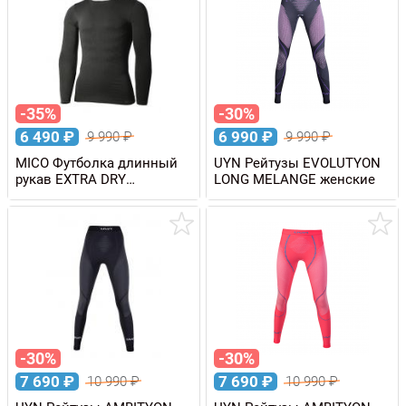
-35%
-30%
6 490
₽
6 990
₽
9 990
₽
9 990
₽
MICO Футболка длинный
UYN Рейтузы EVOLUTYON
рукав EXTRA DRY
LONG MELANGE женские
SKINTECH мужская
-30%
-30%
7 690
₽
7 690
₽
10 990
₽
10 990
₽