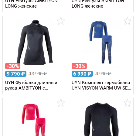
UYN Рейтузы AMBITYON
UYN Рейтузы AMBITYON
LONG женские
LONG женские
-30%
-30%
9 790
₽
6 990
₽
13 990
₽
9 990
₽
UYN Футболка длинный
UYN Комплект термобелья
рукав AMBITYON с
UYN VISYON WARM UW SET
высоким воротом,
детский
женская