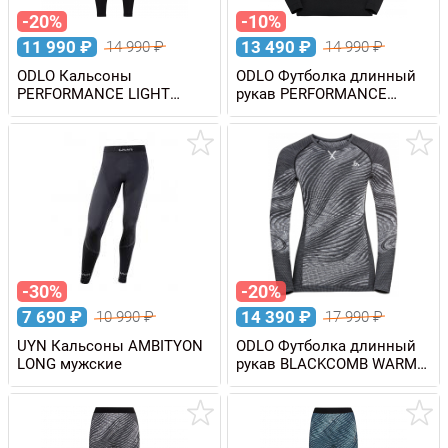
-20%
-10%
11 990
₽
13 490
₽
14 990
₽
14 990
₽
ODLO Кальсоны
ODLO Футболка длинный
PERFORMANCE LIGHT
рукав PERFORMANCE
мужские
LIGHT мужская
-30%
-20%
7 690
₽
14 390
₽
10 990
₽
17 990
₽
UYN Кальсоны AMBITYON
ODLO Футболка длинный
LONG мужские
рукав BLACKCOMB WARM
Eco женская