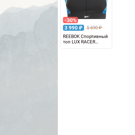
-30%
3 990
₽
5 690
₽
REEBOK Спортивный
топ LUX RACER
COLORBLOCK BRA