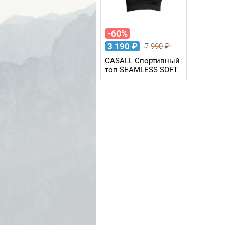
-60%
3 190
₽
7 990
₽
CASALL Спортивный
топ SEAMLESS SOFT