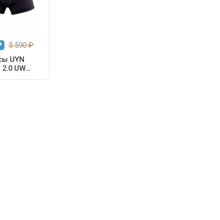
₽
5 590
₽
сы UYN
2.0 UW
енские