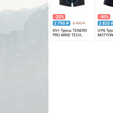
-20%
-50%
2 790
₽
2 820
3 490
₽
KV+ Трусы TENERO
UYN Тру
PRO WIND TECH
MOTYON 
мужские
BOXER ж