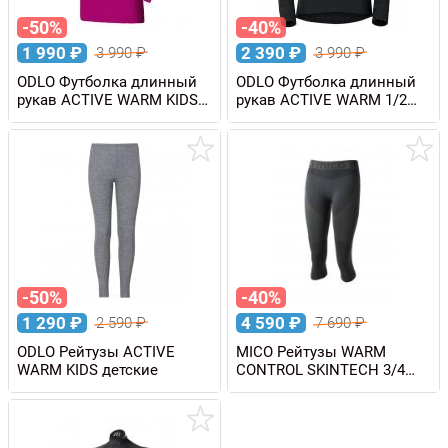
-50%
-40%
1 990
₽
2 390
₽
3 990
₽
3 990
₽
ODLO Футболка длинный
ODLO Футболка длинный
рукав ACTIVE WARM KIDS
рукав ACTIVE WARM 1/2
детская
Zip женская
-50%
-40%
1 290
₽
4 590
₽
2 590
₽
7 690
₽
ODLO Рейтузы ACTIVE
MICO Рейтузы WARM
WARM KIDS детские
CONTROL SKINTECH 3/4
женские