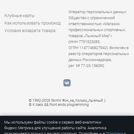
Оператор персональных данных:
Клубные карты
Общество с ограниченной
Как использовать промокод
ответственностью «Магазин
профессиональных спортивных
Условия возврата товара
товаров „Лыжный Мир“»
(ИНН 7751523085,
ОГРН 1147746827942). Включён в
реестр операторов персональных
данных Роскомнадзора,
рег. № 77-23-156092.
© 1992-2026 Skimir #он_не_только_лыжный ;)
© K
back && front ends programming
Мы используем файлы cookie и сервис веб-аналитики
Яндекс.Метрика для улучшения работы сайта. Аналитика
подключается только с вашего согласия. Подробнее — в
Политике в