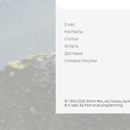
О нас
Контакты
Статьи
Оплата
Доставка
Условия покупки
© 1992-2026 Skimir #он_не_только_лыж
© K
back && front ends programming