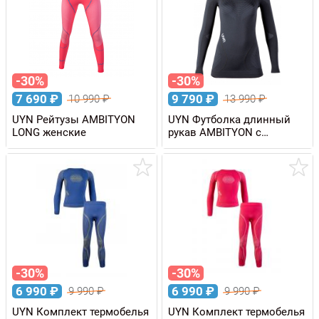
-30%
-30%
7 690
₽
9 790
₽
10 990
₽
13 990
₽
UYN Рейтузы AMBITYON
UYN Футболка длинный
LONG женские
рукав AMBITYON с
высоким воротом,
женская
-30%
-30%
6 990
₽
6 990
₽
9 990
₽
9 990
₽
UYN Комплект термобелья
UYN Комплект термобелья