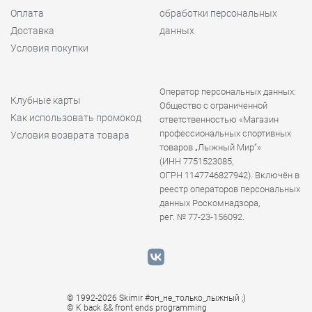
Оплата
обработки персональных
Доставка
данных
Условия покупки
Оператор персональных данных:
Клубные карты
Общество с ограниченной
Как использовать промокод
ответственностью «Магазин
профессиональных спортивных
Условия возврата товара
товаров „Лыжный Мир“»
(ИНН 7751523085,
ОГРН 1147746827942). Включён в
реестр операторов персональных
данных Роскомнадзора,
рег. № 77-23-156092.
© 1992-2026 Skimir #он_не_только_лыжный ;)
© K
back && front ends programming