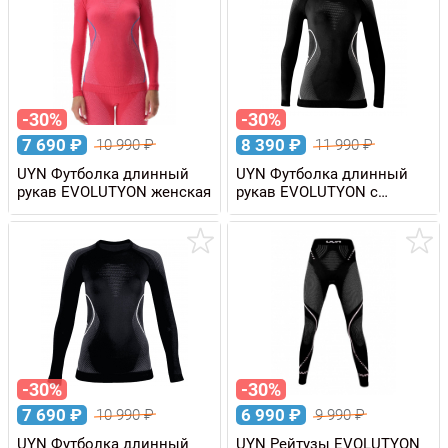
-30%
-30%
7 690
₽
8 390
₽
10 990
₽
11 990
₽
UYN Футболка длинный
UYN Футболка длинный
рукав EVOLUTYON женская
рукав EVOLUTYON с
высоким воротом,
женская
-30%
-30%
7 690
₽
6 990
₽
10 990
₽
9 990
₽
UYN Футболка длинный
UYN Рейтузы EVOLUTYON