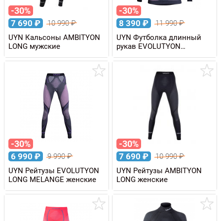
-30%
-30%
7 690
₽
8 390
₽
10 990
₽
11 990
₽
UYN Кальсоны AMBITYON
UYN Футболка длинный
LONG мужские
рукав EVOLUTYON
MELANGE с высоким
воротом, женская
-30%
-30%
6 990
₽
7 690
₽
9 990
₽
10 990
₽
UYN Рейтузы EVOLUTYON
UYN Рейтузы AMBITYON
LONG MELANGE женские
LONG женские