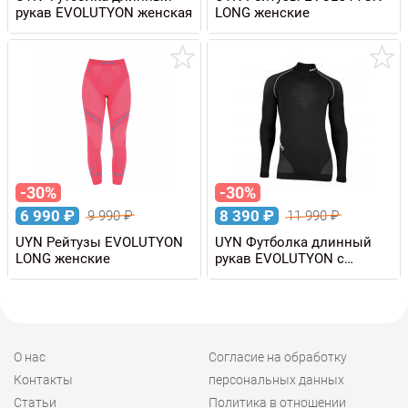
рукав EVOLUTYON женская
LONG женские
-30%
-30%
6 990
₽
8 390
₽
9 990
₽
11 990
₽
UYN Рейтузы EVOLUTYON
UYN Футболка длинный
LONG женские
рукав EVOLUTYON с
высоким воротом,
мужская
О нас
Согласие на обработку
Контакты
персональных данных
Статьи
Политика в отношении