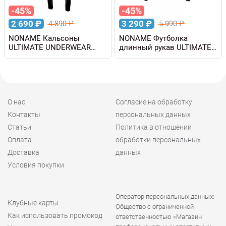
-45%
-45%
2 690
₽
3 290
₽
4 890
₽
5 990
₽
NONAME Кальсоны
NONAME Футболка
ULTIMATE UNDERWEAR
длинный рукав ULTIMATE
PANTS унисекс
UNDERWEAR SHIRT
унисекс
О нас
Согласие на обработку
Контакты
персональных данных
Статьи
Политика в отношении
Оплата
обработки персональных
Доставка
данных
Условия покупки
Оператор персональных данных:
Клубные карты
Общество с ограниченной
Как использовать промокод
ответственностью «Магазин