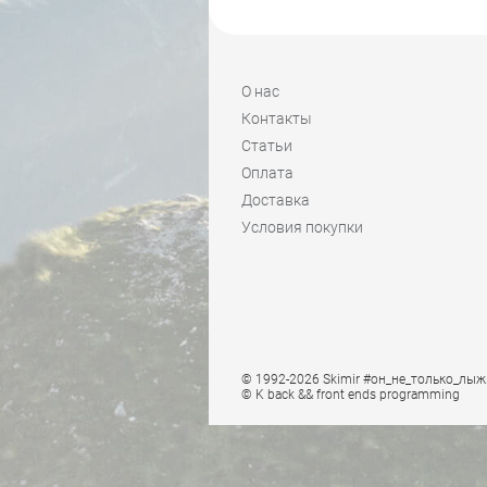
О нас
Контакты
Статьи
Оплата
Доставка
Условия покупки
© 1992-2026 Skimir #он_не_только_лыж
© K
back && front ends programming