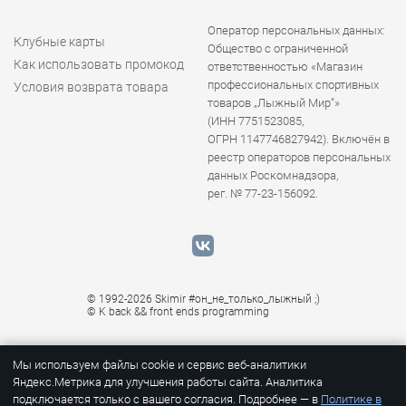
Оператор персональных данных:
Клубные карты
Общество с ограниченной
Как использовать промокод
ответственностью «Магазин
профессиональных спортивных
Условия возврата товара
товаров „Лыжный Мир“»
(ИНН 7751523085,
ОГРН 1147746827942). Включён в
реестр операторов персональных
данных Роскомнадзора,
рег. № 77-23-156092.
© 1992-2026 Skimir #он_не_только_лыжный ;)
© K
back && front ends programming
Мы используем файлы cookie и сервис веб-аналитики
Яндекс.Метрика для улучшения работы сайта. Аналитика
подключается только с вашего согласия. Подробнее — в
Политике в