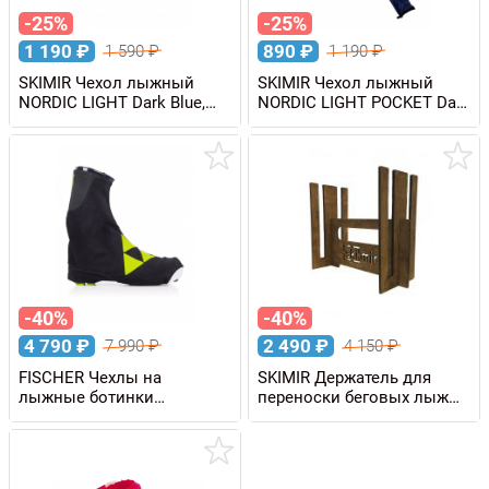
-25%
-25%
1 190
₽
890
₽
1 590
₽
1 190
₽
SKIMIR Чехол лыжный
SKIMIR Чехол лыжный
NORDIC LIGHT Dark Blue,
NORDIC LIGHT POCKET Dark
186 см
Blue, 220 см
-40%
-40%
4 790
₽
2 490
₽
7 990
₽
4 150
₽
FISCHER Чехлы на
SKIMIR Держатель для
лыжные ботинки
переноски беговых лыж
BOOTCOVER RACE
на 6 пар