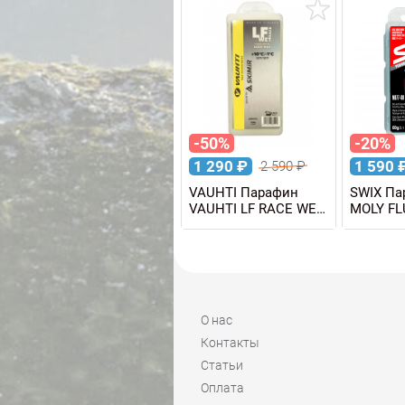
-50%
-20%
1 290
₽
1 590
2 590
₽
VAUHTI Парафин
SWIX Па
VAUHTI LF RACE WET
MOLY FLU
+10/-1°C, 180 г
О нас
Контакты
Статьи
Оплата