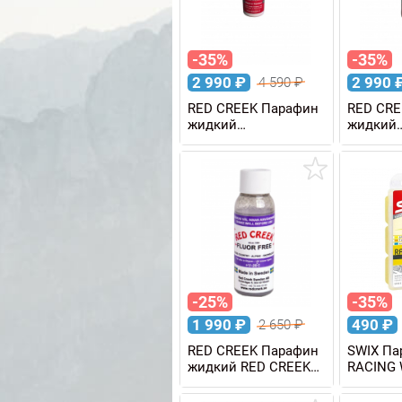
-35%
-35%
2 990
₽
2 990
4 590
₽
RED CREEK Парафин
RED CRE
жидкий
жидкий
высокофтористый
высоко
RED CREEK RC
RED CRE
RACING PINK +2/-3C,
RACING 
80 мл
C, 80 мл
-25%
-35%
1 990
₽
490
₽
2 650
₽
RED CREEK Парафин
SWIX Па
жидкий RED CREEK
RACING
FLUOR FREE COLD
BIO +10/-
+1/-20 C, 80 мл