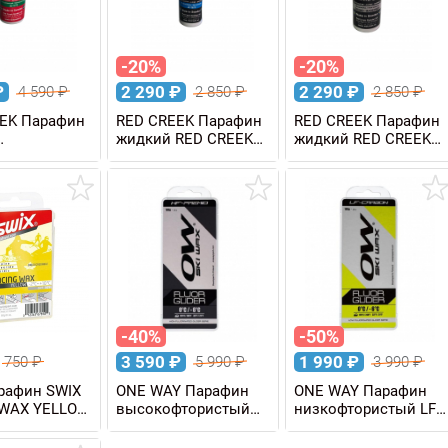
-20%
-20%
₽
2 290
₽
2 290
₽
4 590
₽
2 850
₽
2 850
₽
EK Парафин
RED CREEK Парафин
RED CREEK Парафин
жидкий RED CREEK
жидкий RED CREEK
фтористый
LF SUPER BLUE -2/-16
LF HARD BASE, 80 мл
EK RC
C, 80 мл
GREEN -3/-17
-40%
-50%
3 590
₽
1 990
₽
750
₽
5 990
₽
3 990
₽
рафин SWIX
ONE WAY Парафин
ONE WAY Парафин
 WAX YELLOW
высокофтористый
низкофтористый LF
2 C, 60 г
HF PREMIO BLACK
CARBON YELLOW
DIRTY SNOW 0/-6 C,
0/-6°C, 180 г