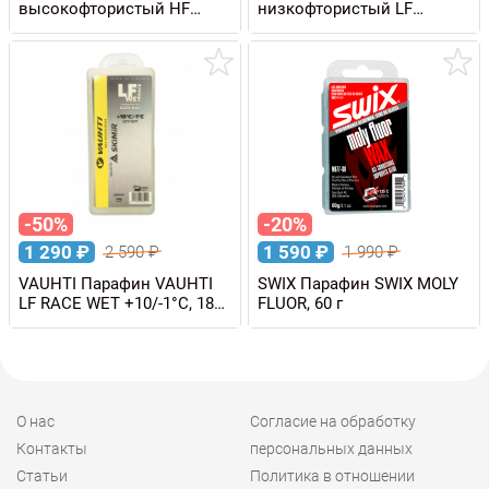
высокофтористый HF
низкофтористый LF
PREMIO BLACK DIRTY SNOW
CARBON YELLOW 0/-6°C,
0/-6 C, 100 г
180 г
-50%
-20%
1 290
₽
1 590
₽
2 590
₽
1 990
₽
VAUHTI Парафин VAUHTI
SWIX Парафин SWIX MOLY
LF RACE WET +10/-1°C, 180
FLUOR, 60 г
г
О нас
Согласие на обработку
Контакты
персональных данных
Статьи
Политика в отношении