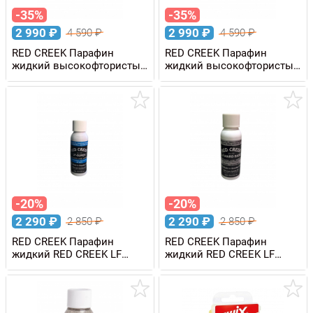
-35%
-35%
2 990
₽
2 990
₽
4 590
₽
4 590
₽
RED CREEK Парафин
RED CREEK Парафин
жидкий высокофтористый
жидкий высокофтористый
RED CREEK RC RACING
RED CREEK RC RACING
PINK +2/-3C, 80 мл
GREEN -3/-17 C, 80 мл
-20%
-20%
2 290
₽
2 290
₽
2 850
₽
2 850
₽
RED CREEK Парафин
RED CREEK Парафин
жидкий RED CREEK LF
жидкий RED CREEK LF
SUPER BLUE -2/-16 C, 80 мл
HARD BASE, 80 мл