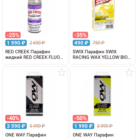
-25%
-35%
1 990
₽
490
₽
2 650
₽
750
₽
RED CREEK Парафин
SWIX Парафин SWIX
жидкий RED CREEK FLUOR
RACING WAX YELLOW BIO
FREE COLD +1/-20 C, 80 мл
+10/-2 C, 60 г
-40%
-50%
3 590
₽
1 990
₽
5 990
₽
3 990
₽
ONE WAY Парафин
ONE WAY Парафин