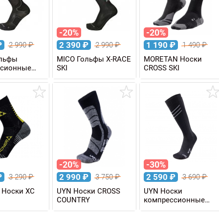
-20%
-20%
₽
2 390
₽
1 190
₽
2 990
₽
2 990
₽
1 490
₽
ольфы
MICO Гольфы X-RACE
MORETAN Носки
ссионные
SKI
CROSS SKI
SION OXI-
-20%
-30%
₽
2 990
₽
2 590
₽
3 290
₽
3 750
₽
3 690
₽
 Носки XC
UYN Носки CROSS
UYN Носки
COUNTRY
компрессионные
MAN RACE SHAPE