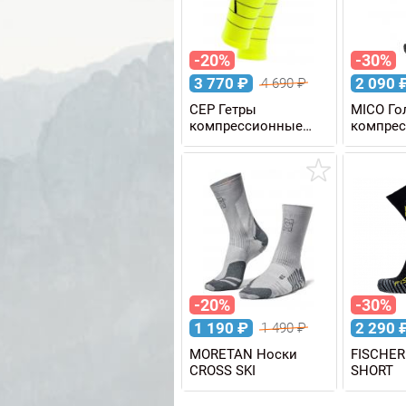
-20%
-30%
3 770
₽
2 090
4 690
₽
CEP Гетры
MICO Г
компрессионные
компре
REFLECTIVE W
COMPRES
женские
JET
-20%
-30%
1 190
₽
2 290
1 490
₽
MORETAN Носки
FISCHER
CROSS SKI
SHORT