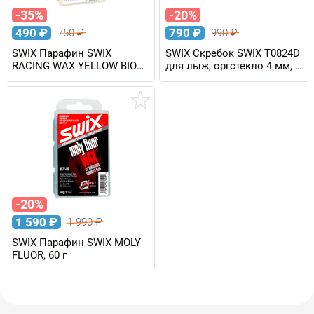
-35%
-20%
490
₽
790
₽
750
₽
990
₽
SWIX Парафин SWIX
SWIX Скребок SWIX T0824D
RACING WAX YELLOW BIO
для лыж, оргстекло 4 мм, в
+10/-2 C, 60 г
упаковке
-20%
1 590
₽
1 990
₽
SWIX Парафин SWIX MOLY
FLUOR, 60 г