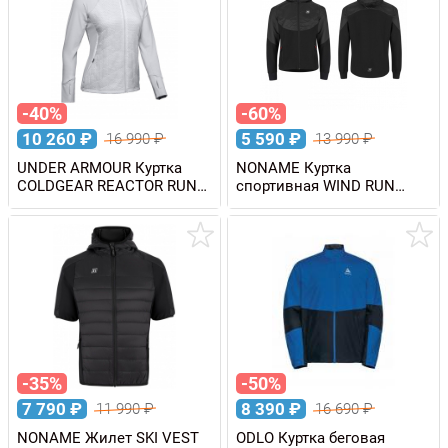
-40%
-60%
10 260
₽
5 590
₽
16 990
₽
13 990
₽
UNDER ARMOUR Куртка
NONAME Куртка
COLDGEAR REACTOR RUN
спортивная WIND RUN
INSULATED женская
JACKET мужская
-35%
-50%
7 790
₽
8 390
₽
11 990
₽
16 690
₽
NONAME Жилет SKI VEST
ODLO Куртка беговая