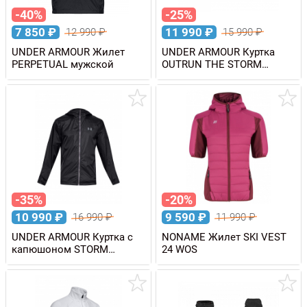
-40%
-25%
7 850
₽
11 990
₽
12 990
₽
15 990
₽
UNDER ARMOUR Жилет
UNDER ARMOUR Куртка
PERPETUAL мужской
OUTRUN THE STORM
JACKET мужская
-35%
-20%
10 990
₽
9 590
₽
16 990
₽
11 990
₽
UNDER ARMOUR Куртка с
NONAME Жилет SKI VEST
капюшоном STORM
24 WOS
FOREFRONT RAIN WP
10K/10K мужская