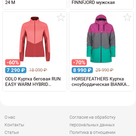
24 M
FINNFJORD мужская
-60%
-70%
7 290
₽
8 990
₽
18 090
₽
29 990
₽
ODLO Куртка беговая RUN
HORSEFEATHERS Куртка
EASY WARM HYBRID
сноубордическая BIANKA
женская
Clover женская
О нас
Согласие на обработку
Контакты
персональных данных
Статьи
Политика в отношении