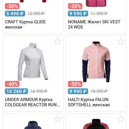
-50%
-20%
5 490
₽
9 590
₽
10 990
₽
11 990
₽
CRAFT Куртка GLIDE
NONAME Жилет SKI VEST
женская
24 WOS
-40%
-50%
10 260
₽
9 990
₽
16 990
₽
19 990
₽
UNDER ARMOUR Куртка
HALTI Куртка FALUN
COLDGEAR REACTOR RUN
SOFTSHELL женская
INSULATED женская