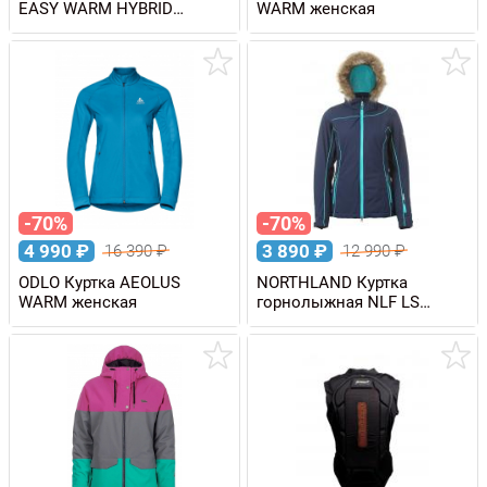
EASY WARM HYBRID
WARM женская
женская
-70%
-70%
4 990
₽
3 890
₽
16 390
₽
12 990
₽
ODLO Куртка AEOLUS
NORTHLAND Куртка
WARM женская
горнолыжная NLF LS
женская