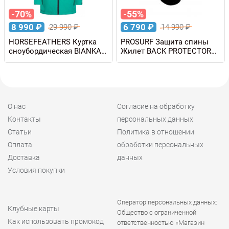
-70%
-55%
8 990
₽
6 790
₽
29 990
₽
14 990
₽
HORSEFEATHERS Куртка
PROSURF Защита спины
сноубордическая BIANKA
Жилет BACK PROTECTOR
Clover женская
VEST D30 для горных лыж
и сноуборда
О нас
Согласие на обработку
Контакты
персональных данных
Статьи
Политика в отношении
Оплата
обработки персональных
Доставка
данных
Условия покупки
Оператор персональных данных:
Клубные карты
Общество с ограниченной
Как использовать промокод
ответственностью «Магазин