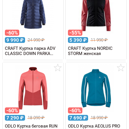
-60%
-55%
9 990
₽
5 390
₽
24 990
₽
11 990
₽
CRAFT Куртка парка ADV
CRAFT Куртка NORDIC
CLASSIC DOWN PARKA
STORM женская
женская
-60%
-60%
7 290
₽
7 690
₽
18 090
₽
18 990
₽
ODLO Куртка беговая RUN
ODLO Куртка AEOLUS PRO