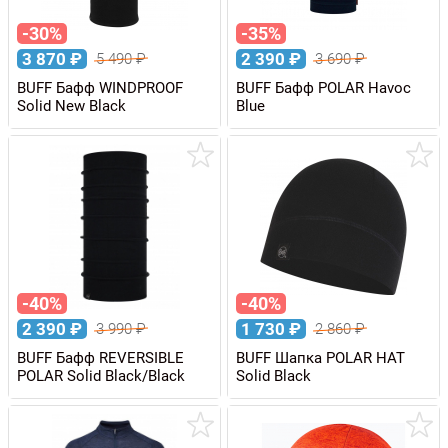
-30%
-35%
3 870
₽
2 390
₽
5 490
₽
3 690
₽
BUFF Бафф WINDPROOF
BUFF Бафф POLAR Havoc
Solid New Black
Blue
-40%
-40%
2 390
₽
1 730
₽
3 990
₽
2 860
₽
BUFF Бафф REVERSIBLE
BUFF Шапка POLAR HAT
POLAR Solid Black/Black
Solid Black