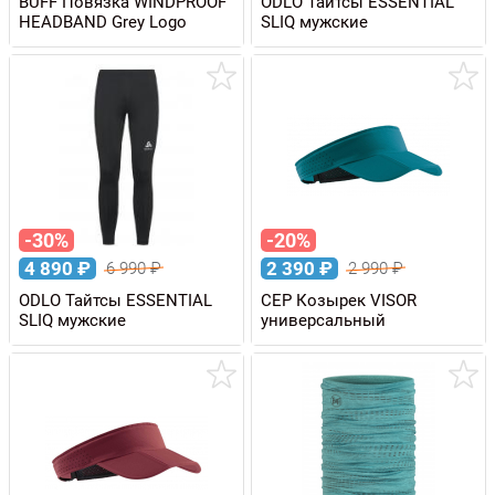
BUFF Повязка WINDPROOF
ODLO Тайтсы ESSENTIAL
HEADBAND Grey Logo
SLIQ мужские
-30%
-20%
4 890
₽
2 390
₽
6 990
₽
2 990
₽
ODLO Тайтсы ESSENTIAL
CEP Козырек VISOR
SLIQ мужские
универсальный