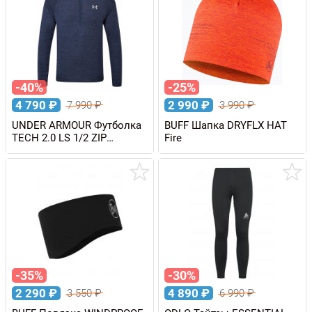
-40%
-25%
4 790
₽
2 990
₽
7 990
₽
3 990
₽
UNDER ARMOUR Футболка
BUFF Шапка DRYFLX HAT
TECH 2.0 LS 1/2 ZIP
Fire
мужская
-35%
-30%
2 290
₽
4 890
₽
3 550
₽
6 990
₽