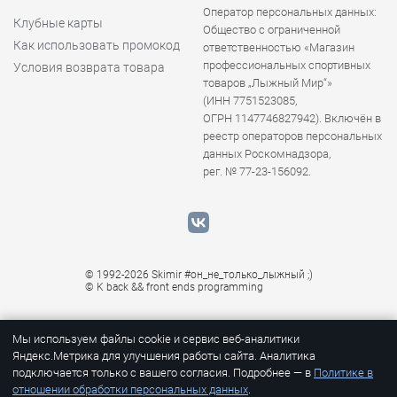
Оператор персональных данных:
Клубные карты
Общество с ограниченной
Как использовать промокод
ответственностью «Магазин
профессиональных спортивных
Условия возврата товара
товаров „Лыжный Мир“»
(ИНН 7751523085,
ОГРН 1147746827942). Включён в
реестр операторов персональных
данных Роскомнадзора,
рег. № 77-23-156092.
© 1992-2026 Skimir #он_не_только_лыжный ;)
© K
back && front ends programming
Мы используем файлы cookie и сервис веб-аналитики
Яндекс.Метрика для улучшения работы сайта. Аналитика
подключается только с вашего согласия. Подробнее — в
Политике в
отношении обработки персональных данных
.