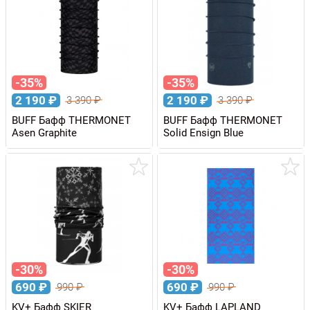
-35%
-35%
2 190
₽
2 190
₽
3 390
₽
3 390
₽
BUFF Бафф THERMONET
BUFF Бафф THERMONET
Asen Graphite
Solid Ensign Blue
-30%
-30%
690
₽
690
₽
990
₽
990
₽
KV+ Бафф SKIER
KV+ Бафф LAPLAND