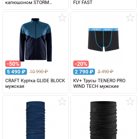
капюшоном STORM
FLY FAST
FOREFRONT RAIN WP
10K/10K мужская
-50%
-20%
5 490
₽
2 790
₽
10 990
₽
3 490
₽
CRAFT Куртка GLIDE BLOCK
KV+ Трусы TENERO PRO
мужская
WIND TECH мужские