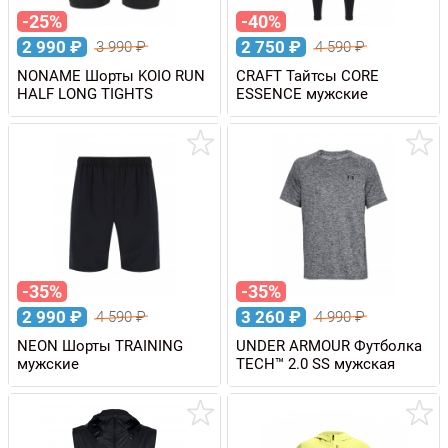
-25%
-40%
2 990
₽
2 750
₽
3 990
₽
4 590
₽
NONAME Шорты KOIO RUN
CRAFT Тайтсы CORE
HALF LONG TIGHTS
ESSENCE мужские
-35%
-35%
2 990
₽
3 260
₽
4 590
₽
4 990
₽
NEON Шорты TRAINING
UNDER ARMOUR Футболка
мужские
TECH™ 2.0 SS мужская