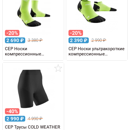
-20%
-20%
2 690
₽
2 390
₽
3 380
₽
2 990
₽
CEP Носки
CEP Носки ультракороткие
компрессионные
компрессионные
ULTRALIGHT мужские
ULTRALIGHT мужские
-40%
2 990
₽
4 990
₽
CEP Трусы COLD WEATHER