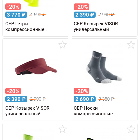
-20%
-20%
3 770
₽
2 390
₽
4 690
₽
2 990
₽
CEP Гетры
CEP Козырек VISOR
компрессионные
универсальный
REFLECTIVE W женские
-20%
-20%
2 390
₽
2 690
₽
2 990
₽
3 380
₽
CEP Козырек VISOR
CEP Носки
универсальный
компрессионные
ULTRALIGHT мужские