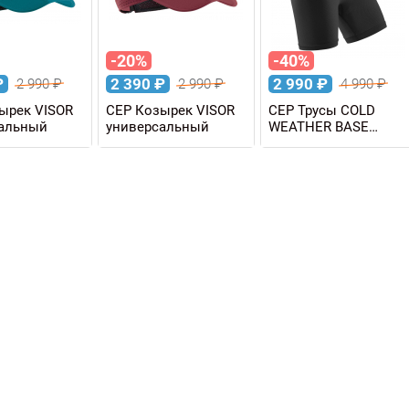
-20%
-40%
₽
2 390
₽
2 990
₽
2 990
₽
2 990
₽
4 990
₽
ырек VISOR
CEP Козырек VISOR
CEP Трусы COLD
альный
универсальный
WEATHER BASE
SHORTS женские