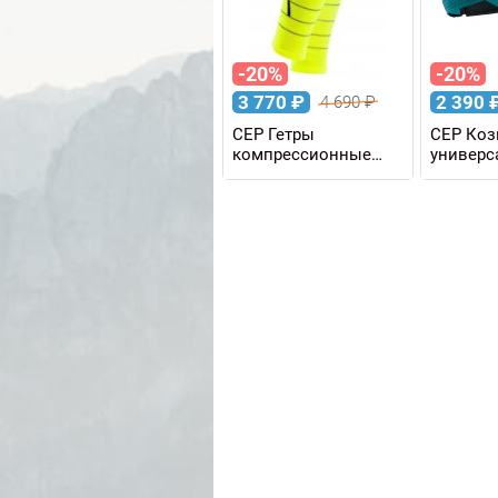
-20%
-20%
3 770
₽
2 390
4 690
₽
CEP Гетры
CEP Коз
компрессионные
универс
REFLECTIVE W
женские