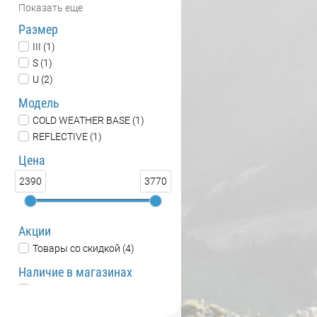
Показать еще
Размер
III (1)
S (1)
U (2)
Модель
COLD WEATHER BASE (1)
REFLECTIVE (1)
Цена
2390
3770
Акции
Товары со скидкой (4)
Наличие в магазинах
SKIMIR склад (4)
Интернет-магазин (4)