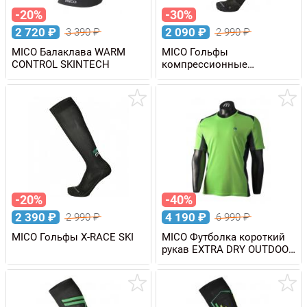
-20%
-30%
2 720
₽
2 090
₽
3 390
₽
2 990
₽
MICO Балаклава WARM
MICO Гольфы
CONTROL SKINTECH
компрессионные
COMPRESSION OXI-JET
-20%
-40%
2 390
₽
4 190
₽
2 990
₽
6 990
₽
MICO Гольфы X-RACE SKI
MICO Футболка короткий
рукав EXTRA DRY OUTDOOR
мужская