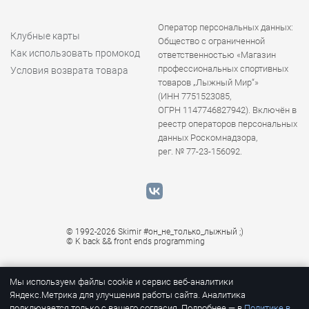
Оператор персональных данных:
Клубные карты
Общество с ограниченной
Как использовать промокод
ответственностью «Магазин
профессиональных спортивных
Условия возврата товара
товаров „Лыжный Мир“»
(ИНН 7751523085,
ОГРН 1147746827942). Включён в
реестр операторов персональных
данных Роскомнадзора,
рег. № 77-23-156092.
© 1992-2026 Skimir #он_не_только_лыжный ;)
© K
back && front ends programming
Мы используем файлы cookie и сервис веб-аналитики
Яндекс.Метрика для улучшения работы сайта. Аналитика
подключается только с вашего согласия. Подробнее — в
Политике в