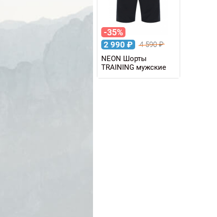
-35%
2 990
₽
4 590
₽
NEON Шорты
TRAINING мужские