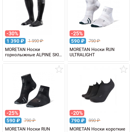
-30%
-25%
1 390
₽
590
₽
1 990
₽
790
₽
MORETAN Носки
MORETAN Носки RUN
горнолыжные ALPINE SKI
ULTRALIGHT
GRIP PRO
-25%
-20%
590
₽
790
₽
790
₽
990
₽
MORETAN Носки RUN
MORETAN Носки короткие