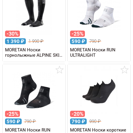
-30%
-25%
1 390
₽
590
₽
1 990
₽
790
₽
MORETAN Носки
MORETAN Носки RUN
горнолыжные ALPINE SKI
ULTRALIGHT
GRIP PRO
-25%
-20%
590
₽
790
₽
790
₽
990
₽
MORETAN Носки RUN
MORETAN Носки короткие