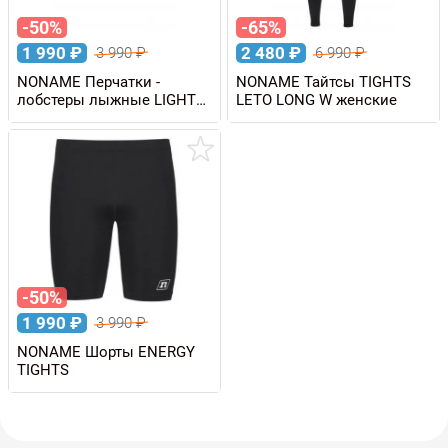
-50%
-65%
1 990
₽
2 480
₽
3 990
₽
6 990
₽
NONAME Перчатки -
NONAME Тайтсы TIGHTS
лобстеры лыжные LIGHT
LETO LONG W женские
LOBSTER GLOVES
-50%
1 990
₽
3 990
₽
NONAME Шорты ENERGY
TIGHTS