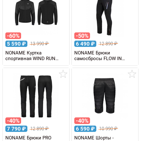
-60%
-50%
5 590
₽
6 490
₽
13 990
₽
12 890
₽
NONAME Куртка
NONAME Брюки
спортивная WIND RUN
самосбросы FLOW IN
JACKET мужская
MOTION PANTS
-40%
-40%
7 790
₽
6 590
₽
12 890
₽
10 990
₽
NONAME Брюки PRO
NONAME Шорты -