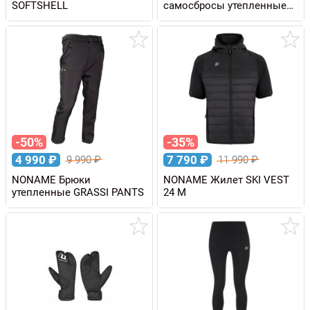
SOFTSHELL
самосбросы утепленные
SKI SHORTS
-50%
-35%
4 990
₽
7 790
₽
9 990
₽
11 990
₽
NONAME Брюки
NONAME Жилет SKI VEST
утепленные GRASSI PANTS
24 M