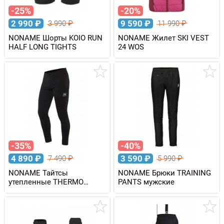
-25%
-20%
2 990
₽
9 590
₽
3 990
₽
11 990
₽
NONAME Шорты KOIO RUN
NONAME Жилет SKI VEST
HALF LONG TIGHTS
24 WOS
-35%
-40%
4 890
₽
3 590
₽
7 490
₽
5 990
₽
NONAME Тайтсы
NONAME Брюки TRAINING
утепленные THERMO
PANTS мужские
TIGHTS