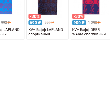
-30%
-30%
690
₽
900
₽
990
₽
990
₽
1 290
₽
фф LAPLAND
KV+ Бафф LAPLAND
KV+ Бафф DEER
вный
спортивный
WARM спортивный