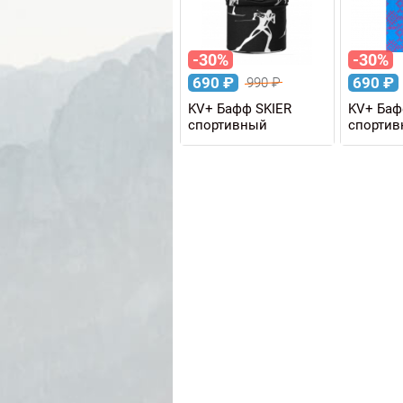
-30%
-30%
690
₽
690
₽
990
₽
KV+ Бафф SKIER
KV+ Ба
спортивный
спорти