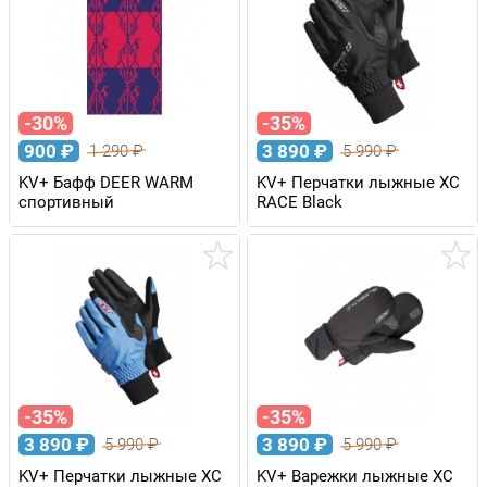
-30%
-35%
900
₽
3 890
₽
1 290
₽
5 990
₽
KV+ Бафф DEER WARM
KV+ Перчатки лыжные XC
спортивный
RACE Black
-35%
-35%
3 890
₽
3 890
₽
5 990
₽
5 990
₽
KV+ Перчатки лыжные XC
KV+ Варежки лыжные XC