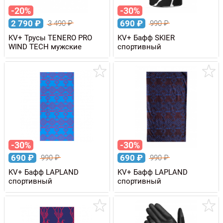
-20%
-30%
2 790
₽
690
₽
3 490
₽
990
₽
KV+ Трусы TENERO PRO
KV+ Бафф SKIER
WIND TECH мужские
спортивный
-30%
-30%
690
₽
690
₽
990
₽
990
₽
KV+ Бафф LAPLAND
KV+ Бафф LAPLAND
спортивный
спортивный