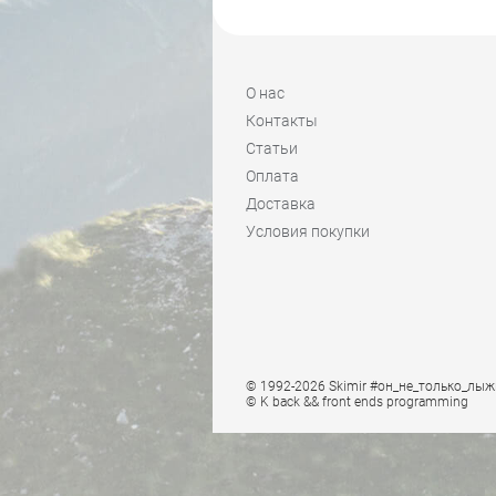
О нас
Контакты
Статьи
Оплата
Доставка
Условия покупки
© 1992-2026 Skimir #он_не_только_лыж
© K
back && front ends programming