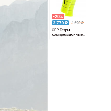
-20%
3 770
₽
4 690
₽
CEP Гетры
компрессионные
REFLECTIVE W
женские