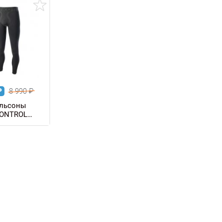
₽
8 990
₽
льсоны
ONTROL
H мужские