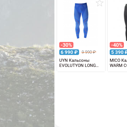
-30%
-40%
6 990
₽
5 390
9 990
₽
UYN Кальсоны
MICO Ка
EVOLUTYON LONG
WARM C
мужские
SKINTEC