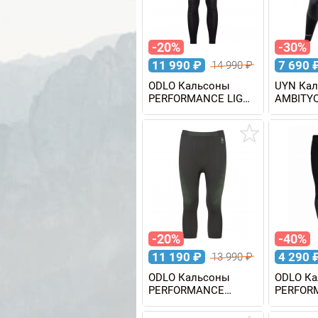
-20%
-30%
11 990
₽
7 690
14 990
₽
ODLO Кальсоны
UYN Ка
PERFORMANCE LIGHT
AMBITY
мужские
мужски
-20%
-40%
11 190
₽
4 290
13 990
₽
ODLO Кальсоны
ODLO К
PERFORMANCE
PERFOR
WARM Eco 3/4
EVOLUT
мужские
мужски