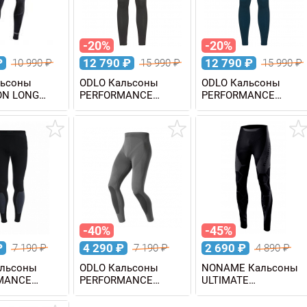
-20%
-20%
₽
12 790
₽
12 790
₽
10 990
₽
15 990
₽
15 990
₽
льсоны
ODLO Кальсоны
ODLO Кальсоны
ON LONG
PERFORMANCE
PERFORMANCE
е
WARM Eco мужские
WARM Eco мужские
-40%
-45%
₽
4 290
₽
2 690
₽
7 190
₽
7 190
₽
4 890
₽
альсоны
ODLO Кальсоны
NONAME Кальсоны
MANCE
PERFORMANCE
ULTIMATE
ION WARM
EVOLUTION WARM
UNDERWEAR PANTS
е
мужские
унисекс