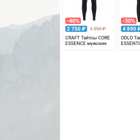
-40%
-30%
2 750
₽
4 890
4 590
₽
CRAFT Тайтсы CORE
ODLO Та
ESSENCE мужские
ESSENTI
мужски