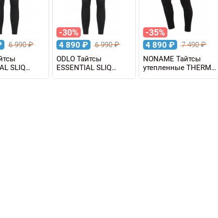
-30%
-35%
₽
4 890
₽
4 890
₽
6 990
₽
6 990
₽
7 490
₽
йтсы
ODLO Тайтсы
NONAME Тайтсы
AL SLIQ
ESSENTIAL SLIQ
утепленные THERMO
е
мужские
TIGHTS