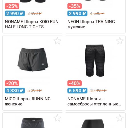
-25%
-35%
2 990
₽
2 990
₽
3 990
₽
4 590
₽
NONAME Шорты KOIO RUN
NEON Шорты TRAINING
HALF LONG TIGHTS
мужские
-20%
-40%
4 330
₽
6 590
₽
5 390
₽
10 990
₽
MICO Шорты RUNNING
NONAME Шорты -
женские
самосбросы утепленные
SKI SHORTS