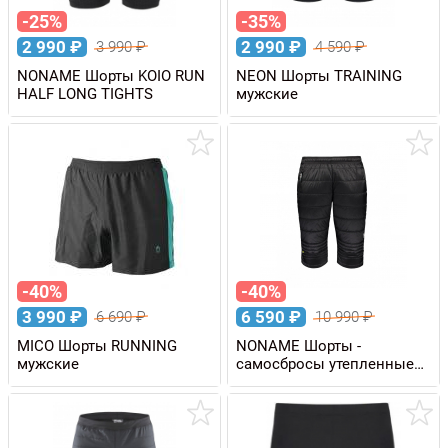
-25%
-35%
2 990
₽
2 990
₽
3 990
₽
4 590
₽
NONAME Шорты KOIO RUN
NEON Шорты TRAINING
HALF LONG TIGHTS
мужские
-40%
-40%
3 990
₽
6 590
₽
6 690
₽
10 990
₽
MICO Шорты RUNNING
NONAME Шорты -
мужские
самосбросы утепленные
SKI SHORTS