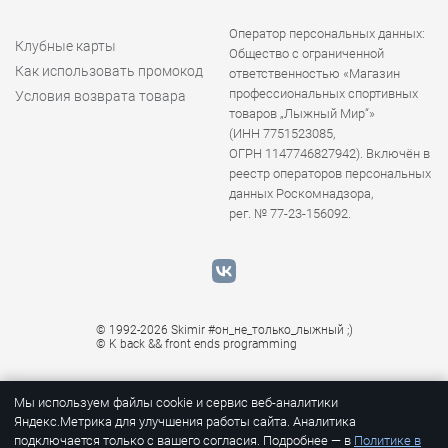
Оператор персональных данных:
Клубные карты
Общество с ограниченной
Как использовать промокод
ответственностью «Магазин
профессиональных спортивных
Условия возврата товара
товаров „Лыжный Мир“»
(ИНН 7751523085,
ОГРН 1147746827942). Включён в
реестр операторов персональных
данных Роскомнадзора,
рег. № 77-23-156092.
© 1992-2026 Skimir #он_не_только_лыжный ;)
© K
back && front ends programming
Мы используем файлы cookie и сервис веб-аналитики
Яндекс.Метрика для улучшения работы сайта. Аналитика
подключается только с вашего согласия. Подробнее — в
Политике в